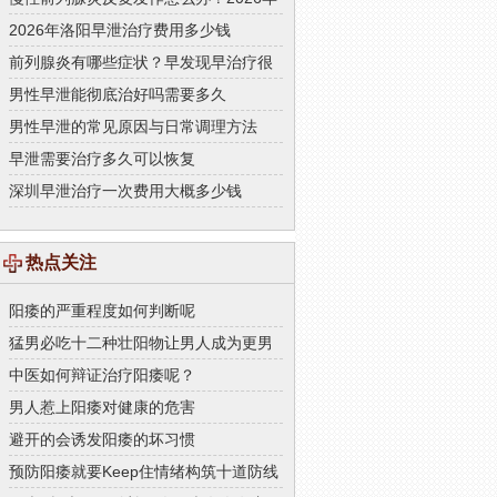
科学治疗与日常调理指南
2026年洛阳早泄治疗费用多少钱
前列腺炎有哪些症状？早发现早治疗很
关键
男性早泄能彻底治好吗需要多久
男性早泄的常见原因与日常调理方法
早泄需要治疗多久可以恢复
深圳早泄治疗一次费用大概多少钱
热点关注
阳痿的严重程度如何判断呢
猛男必吃十二种壮阳物让男人成为更男
人
中医如何辩证治疗阳痿呢？
男人惹上阳痿对健康的危害
避开的会诱发阳痿的坏习惯
预防阳痿就要Keep住情绪构筑十道防线