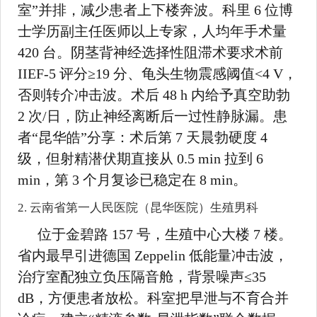
室”并排，减少患者上下楼奔波。科里 6 位博
士学历副主任医师以上专家，人均年手术量
420 台。阴茎背神经选择性阻滞术要求术前
IIEF-5 评分≥19 分、龟头生物震感阈值<4 V，
否则转介冲击波。术后 48 h 内给予真空助勃
2 次/日，防止神经离断后一过性静脉漏。患
者“昆华皓”分享：术后第 7 天晨勃硬度 4
级，但射精潜伏期直接从 0.5 min 拉到 6
min，第 3 个月复诊已稳定在 8 min。
2. 云南省第一人民医院（昆华医院）生殖男科
位于金碧路 157 号，生殖中心大楼 7 楼。
省内最早引进德国 Zeppelin 低能量冲击波，
治疗室配独立负压隔音舱，背景噪声≤35
dB，方便患者放松。科室把早泄与不育合并