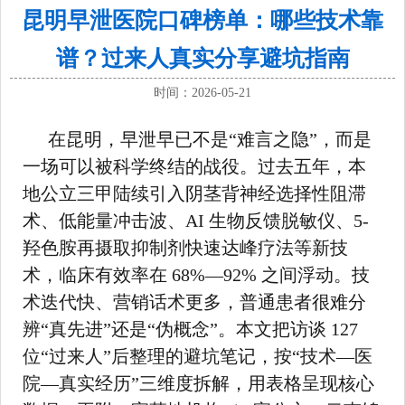
昆明早泄医院口碑榜单：哪些技术靠
谱？过来人真实分享避坑指南
时间：2026-05-21
在昆明，早泄早已不是“难言之隐”，而是
一场可以被科学终结的战役。过去五年，本
地公立三甲陆续引入阴茎背神经选择性阻滞
术、低能量冲击波、AI 生物反馈脱敏仪、5-
羟色胺再摄取抑制剂快速达峰疗法等新技
术，临床有效率在 68%—92% 之间浮动。技
术迭代快、营销话术更多，普通患者很难分
辨“真先进”还是“伪概念”。本文把访谈 127
位“过来人”后整理的避坑笔记，按“技术—医
院—真实经历”三维度拆解，用表格呈现核心