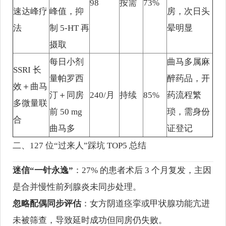
98
按需
73%
速达峰疗
峰值，抑
房，次日头
法
制 5-HT 再
晕明显
摄取
每日小剂
曲马多属麻
SSRI 长
量帕罗西
醉药品，开
效＋曲马
汀＋同房
240/月
持续
85%
药流程繁
多微量联
前 50 mg
琐，需身份
合
曲马多
证登记
二、127 位“过来人”踩坑 TOP5 总结
迷信“一针永逸”
：27% 的患者术后 3 个月复发，主因
是合并慢性前列腺炎未同步处理。
忽略配偶同步评估
：女方阴道痉挛或甲状腺功能亢进
未被筛查，导致延时成功但同房仍失败。