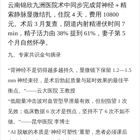
云南锦欣九洲医院术中同步完成背神经＋精
索静脉显微结扎，住院 4 天，费用 10800
元。术后 3 月复查，阴道内射精潜伏时间 7
min，精子活力由 38% 提到 61%，妻子第 5
个月自然怀孕。
九、专家共识金句摘录
“背神经不是切得越多越持久，显微镜下保留 1.2—1.5
mm 神经束径，是术后勃起质量与延时效果的最佳平
衡点。”——云大医院 王教授
“低能量冲击波对血管型早泄最有效，但别指望 1 次
见效；临床数据 6 次才是拐点，坚持不了 6 次不如不
做。”——昆华医院 李博士
“AI 脱敏的本质是‘神经可塑性’重塑，患者必须课后