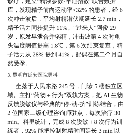
诊疗，建立“精液参数-早泄指数”联合数据
库，发现精子前向运动率<32% 的患者，经 6
次冲击波后，平均射精潜伏期延长 2.7 min，
精子活力同步提升 11%。“过来人”阿俊 29
岁，原发早泄合并弱精，冲击波第 4 次时龟
头温度阈值提高 1.8℃，第 6 次结束复查，精
子活力从 28% 提到 41%，配偶在第二个月自
然受孕。
3. 昆明市延安医院男科
坐落于人民东路 245 号，门诊 5 楼独立区
域。主打“药物＋行为”双轨方案，把 AI 生物
反馈脱敏仪与经典的“停-动-挤”训练结合，由
2 位国家二级心理咨询师驻点，每次治疗 30
min。科里统计，完成 8 次脱敏＋8 次行为训
练者，92% 能把控制射精时间延长 3 min 以