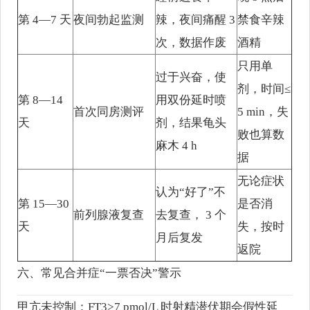
第 4—7 天
夜间勃起监测
辣，夜间痛醒 3
禁食辛辣
次，数据作废
酒精
只用单
过于兴奋，使
剂，时间≤
第 8—14
用双份延时喷
首次同房测评
5 min，失
天
剂，结果龟头
败也算数
麻木 4 h
据
无论症状
认为“好了”不
第 15—30
是否消
前列腺液复查
去复查， 3 个
天
失，按时
月后复发
返院
六、常见合并症“一票否决”警示
甲亢未控制：FT3>7 pmol/L 时射精潜伏期会假性延