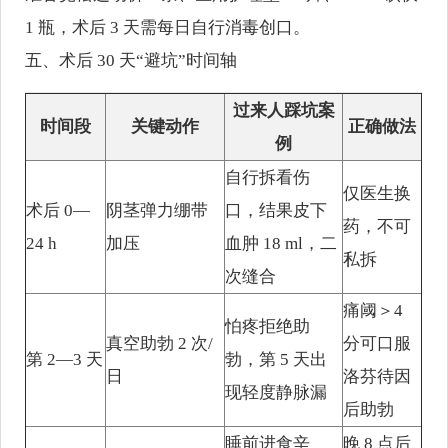
1 瓶，术后 3 天需每日自行消毒创口。
五、术后 30 天“避坑”时间轴
过来人踩坑案
时间段
关键动作
正确做法
例
自行拆看伤
仅医生换
术后 0—
阴茎弹力绷带
口，结果皮下
药，不可
24 h
加压
血肿 18 ml，二
私拆
次缝合
痛阈＞4
怕疼拒绝助
真空助勃 2 次/
分可口服
第 2—3 天
勃，第 5 天出
日
洛芬待因
现轻度静脉漏
后助勃
睡前进食辛
晚 8 点后