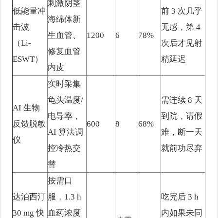
刺激阴茎
低能量冲
前 3 次几乎
海绵体新
击波
无感，第 4
生血管、
1200
6
78%
（Li-
次后才见射
修复血管
ESWT）
精延迟
内皮
实时采集
龟头温度/
需连续 8 天
AI 生物
电导率，
到院，请假
反馈脱敏
600
8
68%
AI 算法调
难，断一天
仪
控冷热交
就前功尽弃
替
按需口
达泊西汀
服，1.3 h
吃完后 3 h
30 mg 快
血药浓度
内如果未同