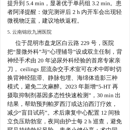
提升到 5.4 min，显著优于单药组 3.2 min。患
者阿泽提醒：做完测评后 2 h 内开车会出现轻
微视物泛蓝，建议地铁返程。
5. 云南锦欣九洲医院
位于昆明市盘龙区白云路 229 号，医院
把“显微外科”与“心理辅导”设成双主任制，背
神经手术由 20 年泌尿外科经验的首席专家亲
刀， ceilings 层流杂交手术室可在术中即时切
换背神经阻滞、静脉包埋、海绵体造影三种
模式，避免二次麻醉。2023 年新增“5-HT 再
摄取抑制剂基因多态性快速检测”，30 min 出
结果，帮助预判帕罗西汀或达泊西汀疗效，
减少“盲目试药”。术后康复中心配置 12 间独
立负压助勃室，夜间由护士每 2 h 巡查，避免