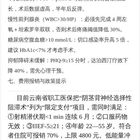
长，术后数据虚高，半年后反弹。
慢性前列腺炎（WBC>30/HP）：必须先完成 4 周左
氧＋坦索罗辛双联，否则术后疼痛阈值降低 30%。
糖尿病空腹血糖>10 mmol/L：切口感染率升高 5 倍，
建议 HbA1c<7% 才考虑手术。
抑郁障碍未缓解：PHQ-9≥15 分时，达泊西汀疗效下
降 40%，需先心理干预。
七、费用报销与政策提示
目前云南省职工医保把“阴茎背神经选择性
阻滞术”列为“限定支付”项目，需同时满足：
①射精潜伏期<1 min 连续 6 月；②口服药物
无效；③IIEF-5≥21；④年龄 22—55 岁。符合
者住院可报销 70%，上限 4800 元。低能量冲