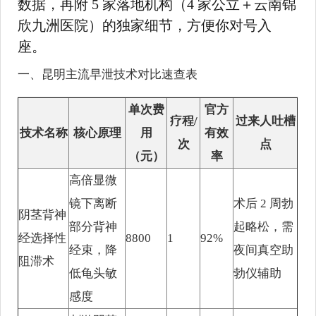
数据，再附 5 家落地机构（4 家公立＋云南锦
欣九洲医院）的独家细节，方便你对号入
座。
一、昆明主流早泄技术对比速查表
单次费
官方
疗程/
过来人吐槽
技术名称
核心原理
用
有效
次
点
（元）
率
高倍显微
镜下离断
术后 2 周勃
阴茎背神
部分背神
起略松，需
经选择性
8800
1
92%
经束，降
夜间真空助
阻滞术
低龟头敏
勃仪辅助
感度