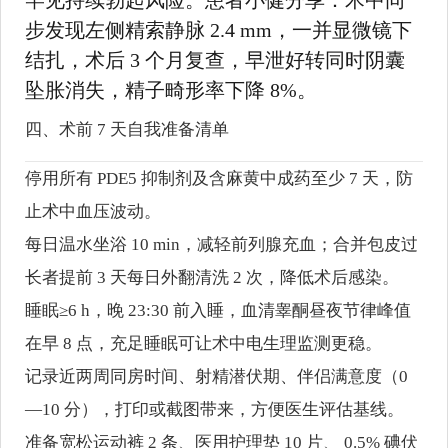
罕见持续勃起风险。患者小健分享：术中同
步发现左侧精索静脉 2.4 mm，一并显微镜下
结扎，术后 3 个月复查，早泄好转同时阴囊
坠胀消失，精子畸形率下降 8%。
四、术前 7 天自我准备清单
停用所有 PDE5 抑制剂及含麻黄中成药至少 7 天，防
止术中血压波动。
每日温水坐浴 10 min，减轻前列腺充血；合并包皮过
长者提前 3 天每日外翻清洗 2 次，降低术后感染。
睡眠≥6 h，晚 23:30 前入睡，血清睾酮昼夜节律峰值
在早 8 点，充足睡眠可让术中电生理监测更稳。
记录近两周同房时间、射精潜伏期、伴侣满意度（0
—10 分），打印或截图带来，方便医生评估基线。
准备宽松运动裤 2 条、医用护理垫 10 片、 0.5% 碘伏