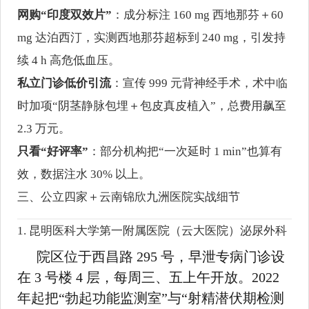
网购“印度双效片”
：成分标注 160 mg 西地那芬＋60
mg 达泊西汀，实测西地那芬超标到 240 mg，引发持
续 4 h 高危低血压。
私立门诊低价引流
：宣传 999 元背神经手术，术中临
时加项“阴茎静脉包埋＋包皮真皮植入”，总费用飙至
2.3 万元。
只看“好评率”
：部分机构把“一次延时 1 min”也算有
效，数据注水 30% 以上。
三、公立四家＋云南锦欣九洲医院实战细节
1. 昆明医科大学第一附属医院（云大医院）泌尿外科
院区位于西昌路 295 号，早泄专病门诊设
在 3 号楼 4 层，每周三、五上午开放。2022
年起把“勃起功能监测室”与“射精潜伏期检测