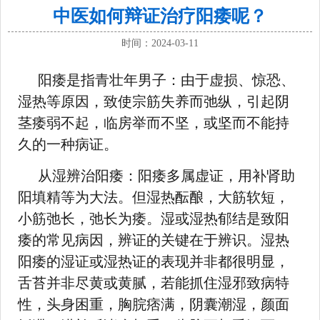
中医如何辩证治疗阳痿呢？
时间：2024-03-11
阳痿是指青壮年男子：由于虚损、惊恐、
湿热等原因，致使宗筋失养而弛纵，引起阴
茎痿弱不起，临房举而不坚，或坚而不能持
久的一种病证。
从湿辨治阳痿：阳痿多属虚证，用补肾助
阳填精等为大法。但湿热酝酿，大筋软短，
小筋弛长，弛长为痿。湿或湿热郁结是致阳
痿的常见病因，辨证的关键在于辨识。湿热
阳痿的湿证或湿热证的表现并非都很明显，
舌苔并非尽黄或黄腻，若能抓住湿邪致病特
性，头身困重，胸脘痞满，阴囊潮湿，颜面