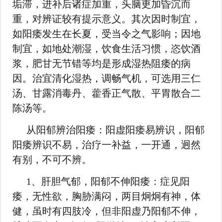
垢滞，进补后诸症加重，头脑更加昏沉而
重，对辨证较有提示意义。其次因时制宜，
如阳痿发生在长夏，受当令之气影响；因地
制宜，如地处潮湿，饮食生活习惯，恣饮酒
浆，肥甘无节错等均是形成湿热阻痿的病
因。治宜清化湿热，调畅气机，可选用三仁
汤、甘露消毒丹、藿香正气散、平胃散合二
陈汤等。
从阳郁辨治阳痿：阳虚阳痿易辨识，阳郁
阳痿辨识不易，治疗一补益，一开通，迥然
有别，不可不辨。
1、肝胆气郁，阳郁不伸阳痿：症见阳
痿，无性欲，胸胁满闷，两目炯炯有神，体
健，虽时有四肢冷，但非阳虚乃阳郁不伸，