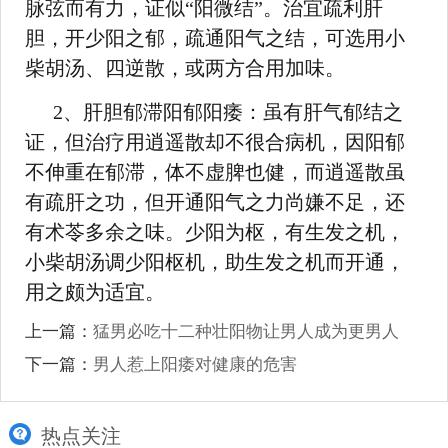
脉弦而有力，证似“阳微结”。治宜疏利肝
胆，开少阳之郁，疏通阳气之结，可选用小
柴胡汤、四逆散，或两方合用加味。
2、肝胆郁滞阳郁阳痿：虽有肝气郁结之
证，但治疗用逍遥散却不很合病机，因阳郁
不伸重在郁滞，体不虚脾也健，而逍遥散虽
有疏肝之功，但开通阳气之力尚嫌不足，还
有术苓多余之味。少阳为枢，有生发之机，
小柴胡汤调少阳枢机，助生发之机而开通，
用之颇为适宜。
上一篇：
猛男必吃十二种壮阳物让男人成为更男人
下一篇：
男人惹上阳痿对健康的危害
热点关注