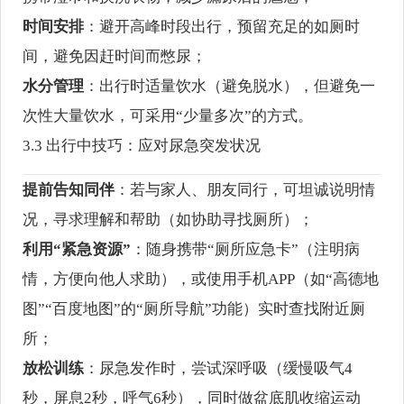
时间安排
：避开高峰时段出行，预留充足的如厕时
间，避免因赶时间而憋尿；
水分管理
：出行时适量饮水（避免脱水），但避免一
次性大量饮水，可采用“少量多次”的方式。
3.3 出行中技巧：应对尿急突发状况
提前告知同伴
：若与家人、朋友同行，可坦诚说明情
况，寻求理解和帮助（如协助寻找厕所）；
利用“紧急资源”
：随身携带“厕所应急卡”（注明病
情，方便向他人求助），或使用手机APP（如“高德地
图”“百度地图”的“厕所导航”功能）实时查找附近厕
所；
放松训练
：尿急发作时，尝试深呼吸（缓慢吸气4
秒，屏息2秒，呼气6秒），同时做盆底肌收缩运动