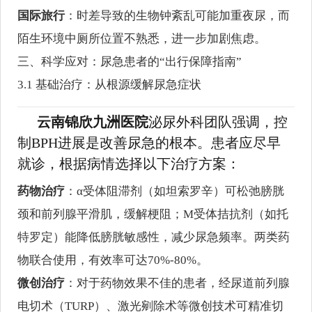
国际旅行
：时差导致的生物钟紊乱可能加重夜尿，而
陌生环境中厕所位置不熟悉，进一步加剧焦虑。
三、科学应对：尿急患者的“出行保障指南”
3.1 基础治疗：从根源缓解尿急症状
云南锦欣九洲医院
泌尿外科团队强调，控
制BPH进展是改善尿急的根本。患者应尽早
就诊，根据病情选择以下治疗方案：
药物治疗
：α受体阻滞剂（如坦索罗辛）可松弛膀胱
颈和前列腺平滑肌，缓解梗阻；M受体拮抗剂（如托
特罗定）能降低膀胱敏感性，减少尿急频率。两类药
物联合使用，有效率可达70%-80%。
微创治疗
：对于药物效果不佳的患者，经尿道前列腺
电切术（TURP）、激光剜除术等微创技术可精准切