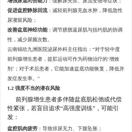
增强尿道闭合能力
：缓解尿失禁、尿流变细等症状；
促进盆腔静脉回流
：减轻前列腺充血水肿，降低急性
尿潴留风险；
改善盆底神经功能
：调节膀胱逼尿肌与括约肌的协调
性，减少尿频次数。
云南锦欣九洲医院泌尿外科主任指出：“对于轻中度
前列腺增生患者，提肛运动可作为药物治疗的‘增效
剂’；对于术后患者，它能加速盆底功能恢复，降低并
发症发生率。”
1.2 强度不当的潜在风险
前列腺增生患者多伴随盆底肌松弛或代偿
性紧张，若盲目追求“高强度训练”，可能引
发：
盆腔肌肉疲劳
：导致排尿无力、下腹坠胀；