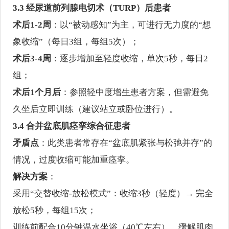
3.3 经尿道前列腺电切术（TURP）后患者
术后1-2周
：以“被动感知”为主，可进行无力度的“想
象收缩”（每日3组，每组5次）；
术后3-4周
：逐步增加至轻度收缩，单次5秒，每日2
组；
术后1个月后
：参照轻中度增生患者方案，但需避免
久坐后立即训练（建议站立或卧位进行）。
3.4 合并盆底肌痉挛综合征患者
矛盾点
：此类患者常存在“盆底肌紧张与松弛并存”的
情况，过度收缩可能加重痉挛。
解决方案
：
采用“交替收缩-放松模式”：收缩3秒（轻度）→ 完全
放松5秒，每组15次；
训练前配合10分钟温水坐浴（40℃左右），缓解肌肉