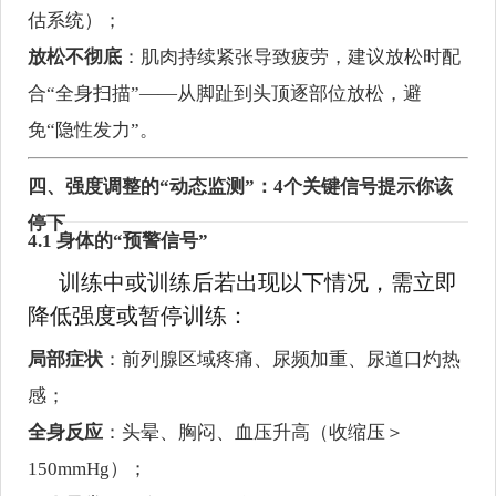
估系统）；
放松不彻底
：肌肉持续紧张导致疲劳，建议放松时配
合“全身扫描”——从脚趾到头顶逐部位放松，避
免“隐性发力”。
四、强度调整的“动态监测”：4个关键信号提示你该
停下
4.1 身体的“预警信号”
训练中或训练后若出现以下情况，需立即
降低强度或暂停训练：
局部症状
：前列腺区域疼痛、尿频加重、尿道口灼热
感；
全身反应
：头晕、胸闷、血压升高（收缩压＞
150mmHg）；