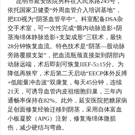
昆明市延安医院男科在人民东路245号，
依托国家卫健委“外周血管介入培训基地”，
把ED视为“阴茎血管卒中”。科室配备DSA杂
交手术室，可一次性完成“髂内动脉造影+阴
茎海绵体静脉造影+支架成形”三联术，最快
28分钟恢复血流。特色技术是“阴茎—股动脉
旁路覆膜支架”，把血流瓶颈直接架到阴部内
动脉远端，术后即刻可恢复IIEF-5≥15分。为
降低再狭窄，术后第二天启动“EECP体外反搏
+低能量冲击波”双康复，每天45分钟，连续
21天，可诱导血管内皮祖细胞归巢，三年内
通畅率保持在82%。此外，延安医院把糖尿病
足创面修复经验迁移到阴茎，采用自体富血
小板凝胶（APG）注射，修复海绵体微损
伤，减少硬结与弯曲。