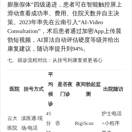
膨胀假体”四级递进，患者可在智能触控屏上
滑动查看成功率、费用、住院天数并自主决
策。2023年率先在云南引入“AI-Video
Consultation”，术后患者通过加密App上传晨
勃短视频，AI算法自动评估硬度等级并给出
康复建议，随访率提升到94%。
七、就诊流程对比：从挂号到康复谁更省心
平
均
是否夜
夜间勃起监
医院
挂号方式
出院随访
候
门诊
测
诊
45
护士电话
云大
滇医通/现
分
否
RigiScan
+小程序
医院
场/电话