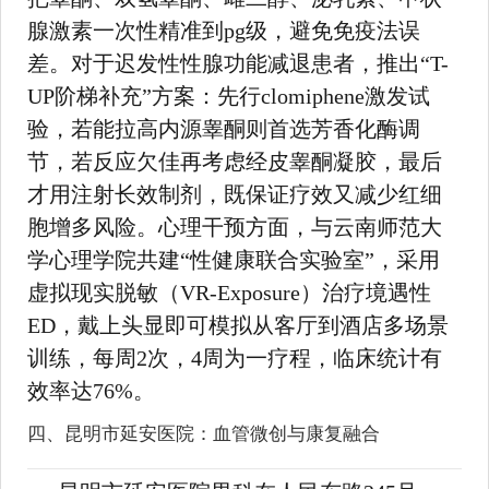
腺激素一次性精准到pg级，避免免疫法误
差。对于迟发性性腺功能减退患者，推出“T-
UP阶梯补充”方案：先行clomiphene激发试
验，若能拉高内源睾酮则首选芳香化酶调
节，若反应欠佳再考虑经皮睾酮凝胶，最后
才用注射长效制剂，既保证疗效又减少红细
胞增多风险。心理干预方面，与云南师范大
学心理学院共建“性健康联合实验室”，采用
虚拟现实脱敏（VR-Exposure）治疗境遇性
ED，戴上头显即可模拟从客厅到酒店多场景
训练，每周2次，4周为一疗程，临床统计有
效率达76%。
四、昆明市延安医院：血管微创与康复融合