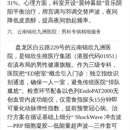
31%。心理方面，科室开设“晨钟暮鼓”音乐阴
阳平衡治疗，用宫调与羽调交替声波，夜间
降低皮质醇，提高夜间勃起频率。
六、云南锦欣九洲医院：男科专病精细服务
盘龙区白云路229号的云南锦欣九洲医
院，是锦欣生殖医疗集团（港股代码01951）
在滇布局的男性健康旗舰。作为三级专科，
医院把“ED密室”概念引入门诊：独立指纹识
别通道，确保一人一室，避免传统医院“排队
尴尬”。检查环节配备以色列EndoPAT2000无
创血管内皮功能仪，仅需食指探头15分钟即
可量化动脉弹性指数，提前预警冠心病。治
疗方案在循证基础上细分“ ShockWave 冲击波
—PRP 细胞凝胶—低能量超声波—三件套可