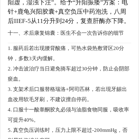
阳虚，湿浊下注”。给予“升阳振痿”方案：电
针+鹿龟兴阳胶囊+真空负压中药泡洗，八周
后IIEF-5从11分升到24分，复查肝酶亦下降。
十一、术后康复锦囊：医生不会一次告诉你的细节
1. 服药后若出现腰背酸痛，可热水袋热敷肾区20分
钟，多数3天内缓解。
2. 冲击波治疗当日避免骑车超过30分钟，防止会阴部
瘀血。
3. 支架术后口服替格瑞洛+阿司匹林，若出现牙龈出
血改用软毛牙刷，不建议擅自停药。
4. 口服十一酸睾酮胶丸必须与油脂食物同服，吸收率
可提升40%。
5. 真空负压训练时，压力上限不超过-200mmHg，否