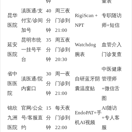
钟
量表
滇医通/支
40
周三夜
昆华
RigiScan +
专职随访
付宝/诊间
分
门诊到
医院
NPT
师+短信
加号
钟
21:00
昆明市统
35
周五夜
延安
Watchdog
血管介入
一挂号平
分
门诊到
医院
腕表
门诊复查
台
钟
20:30
中医健康
省中
30
周一夜
滇医通/院
自研蓝牙阴
管理师
医医
分
门诊到
内窗口
囊温度贴
+微信舌
院
钟
21:00
图
锦欣
官网/公众
15
每天夜
AI随访
EndoPAT+手
九洲
号/客服直
分
门诊到
+专人客
机AI视频
医院
约
钟
22:00
服