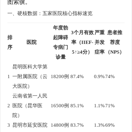
图索骥。
一、硬核数据：五家医院核心指标速览
年度勃
3个月有效
严重
患者推
排
起障碍
医院
率（IIEF-
并发
荐度
序
专病门
5↑≥4分）
症率
（NPS）
诊量
昆明医科大学第
1
一附属医院（云
18200例
87.4%
0.9%
74%
大医院）
云南省第一人民
2
医院（昆华医
16500例
85.1%
1.1%
71%
院）
3
昆明市延安医院
14800例
83.7%
1.3%
69%