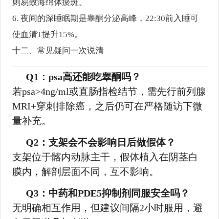
则易致海绵体瘀斑。
6. 夜间的深睡眠期是睾酮分泌高峰，22:30前入睡可
使血清T提升15%。
十二、常见疑问一次说清
Q1：psa高还能吃睾酮吗？
若psa>4ng/ml或直肠指检结节，需先行前列腺
MRI+穿刺排除癌，之后仍可在严格随访下微
量补充。
Q2：支架会不会影响日后做假体？
支架位于髂内动脉主干，假体植入在阴茎白
膜内，解剖层面不同，互不影响。
Q3：中药和PDE5抑制剂同服安全吗？
无明确相互作用，但建议间隔2小时服用，避