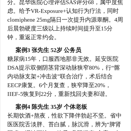
分。昆华医院心理评估SAS评分68，属中度焦
虑。给予VR-Exposure+认知行为疗法，同时
clomiphene 25mg隔日一次提升内源睾酮。4周
后晨勃硬度三级以上持续时间提升至15分
钟，重返正常约会。
案例3 张先生 52岁 公务员
糖尿病15年，口服西地那非无效。延安医院
DSA提示双侧阴茎背深动脉狭窄80%，行“髂
内动脉支架+冲击波”联合治疗，术后结合
EECP康复。6个月复查，狭窄降至20%，
IIEF-5恢复到22分，重新找回夫妻和谐。
案例4 陈先生 35岁 个体老板
长期饮酒+熬夜，性欲下降伴勃起不坚。省中
医医院舌淡胖、苔白腻，脉沉滑，辨为“脾肾