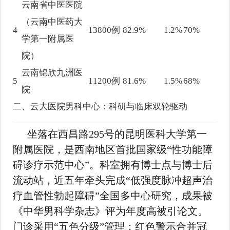
云南省中医医院
（云南中医药大
4
13800例
82.9%
1.2%
70%
学第一附属医
院）
云南锦欣九洲医
5
11200例
81.6%
1.5%
68%
院
二、云大医院男科中心：科研与临床双轮驱动
坐落在西昌路295号的昆明医科大学第一
附属医院，是西南地区首批国家级“性功能障
碍诊疗示范中心”。科室拥有博士点与博士后
流动站，近五年牵头完成“低强度脉冲超声治
疗血管性勃起障碍”全国多中心研究，成果被
《中华男科学杂志》评为年度高被引论文。
门诊采用“五色分级”管理：红色警示合并冠