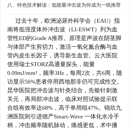
八、特色技术解读：低能量冲击波为何成为一线推荐
过去十年，欧洲泌尿外科学会（EAU）指
南将低强度体外冲击波（LI-ESWT）列为血
管性ED的Grade A推荐。原理是声波在阴茎脚
与体部产生剪切力，激活一氧化氮合酶与血
管内皮生长因子，诱导新生血管。云大医院
使用瑞士STORZ高通量探头，能量
0.09mJ/mm²，频率3Hz，每周2次，共6周，随
访显示56%患者停用西地那非仍可完成性交。
昆华医院把冲击波与针灸结合，先银针刺激
关元，再局部冲击波，临床对照试验提示联
合组有效率达68%，高于单用组47%。锦欣九
洲医院则引进德产Smart-Wave 一体化水冷手
柄，冲击频率随机脉动，痛感更低，术中播