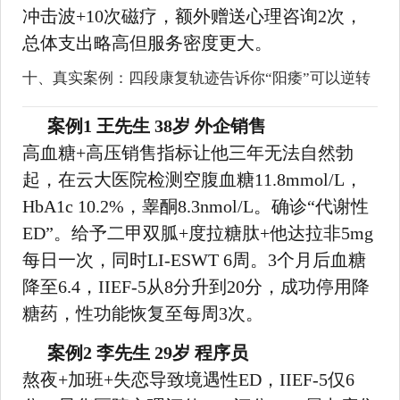
冲击波+10次磁疗，额外赠送心理咨询2次，
总体支出略高但服务密度更大。
十、真实案例：四段康复轨迹告诉你“阳痿”可以逆转
案例1 王先生 38岁 外企销售
高血糖+高压销售指标让他三年无法自然勃
起，在云大医院检测空腹血糖11.8mmol/L，
HbA1c 10.2%，睾酮8.3nmol/L。确诊“代谢性
ED”。给予二甲双胍+度拉糖肽+他达拉非5mg
每日一次，同时LI-ESWT 6周。3个月后血糖
降至6.4，IIEF-5从8分升到20分，成功停用降
糖药，性功能恢复至每周3次。
案例2 李先生 29岁 程序员
熬夜+加班+失恋导致境遇性ED，IIEF-5仅6