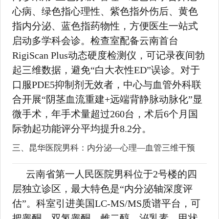
心病、绿色指心理性、紫色指外伤后、黄色
指内分泌、蓝色指药物性，方便医生一站式
启动多学科会诊。检查室配备云南首台
RigiScan Plus动态硬度检测仪，可记录夜间勃
起三维数据，避免“白大衣性ED”误诊。对于
口服PDE5抑制剂无效者，中心与血管外科联
合开展“阴茎血流重建+远端背静脉动脉化”显
微手术，年手术量超过260台，术后6个月国
际勃起功能评分平均提升8.2分。
三、昆华医院男科：内分泌—心理—血管三维干预
云南省第一人民医院男科位于2号楼的四
层独立诊区，最大特色是“内分泌轴深度评
估”。科室引进美国LC-MS/MS质谱平台，可
把睾酮、双氢睾酮、雌二醇、泌乳素、甲状