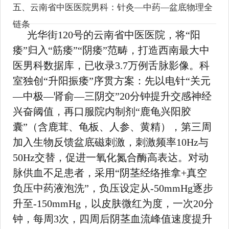
五、云南省中医医院男科：针灸—中药—盆底物理全
链条
光华街120号的云南省中医医院，将“阳
痿”归入“筋痿”“阴痿”范畴，打造西南最大中
医男科数据库，已收录3.7万例舌脉影像。科
室独创“升阳振痿”序贯方案：先以电针“关元
—中极—肾俞—三阴交”20分钟提升交感神经
兴奋阈值，再口服院内制剂“鹿龟兴阳胶
囊”（含鹿茸、龟板、人参、黄精），第三周
加入生物反馈盆底磁刺激，刺激频率10Hz与
50Hz交替，促进一氧化氮合酶高表达。对动
脉供血不足患者，采用“阴茎经络推拿+真空
负压中药液泡洗”，负压设定从-50mmHg逐步
升至-150mmHg，以皮肤微红为度，一次20分
钟，每周3次，四周后阴茎血流峰值速度提升